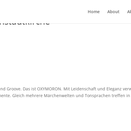
Home
About
Ak
stadtkirche
und Groo­ve. Das ist OXYMORON. Mit Lei­den­schaft und Ele­ganz ver­
n­te. Gleich meh­re­re Mär­chen­wel­ten und Ton­spra­chen tref­fen in