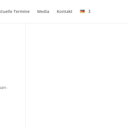
tu­el­le Termine
Media
Kon­takt
wan­