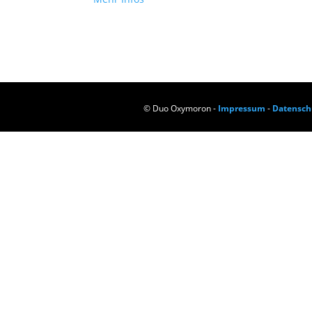
© Duo Oxymoron -
Impressum
-
Datensch