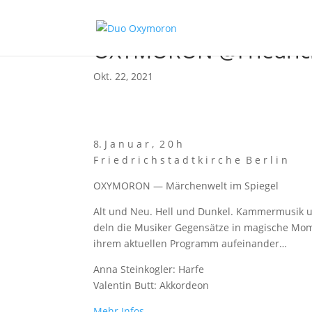
OXYMORON @Friedrich
Okt. 22, 2021
8. J a n u a r , 2 0 h
F r i e d r i c h s t a d t k i r c h e B e r l i n
OXYMORON — Mär­chen­welt im Spiegel
Alt und Neu. Hell und Dun­kel. Kam­mer­mu­sik 
deln die Musi­ker Gegen­sät­ze in magi­sche Mome
ihrem aktu­el­len Pro­gramm aufeinander…
Anna Stein­kog­ler: Harfe
Valen­tin Butt: Akkordeon
Mehr Infos