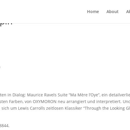
Home
About
Ak
pin
n
n Dia­log: Mau­rice Ravels Suite “Ma Mère l’Oye”, ein detail­ver­li
r­tes­ten Far­ben, von OXYMORON neu arran­giert und inter­pre­tiert. Un
e sich um Lewis Car­rolls zeit­lo­sen Klas­si­ker “Through the Loo­king G
98844.