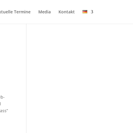
tu­el­le Termine
Media
Kon­takt
eb­
d
lass”