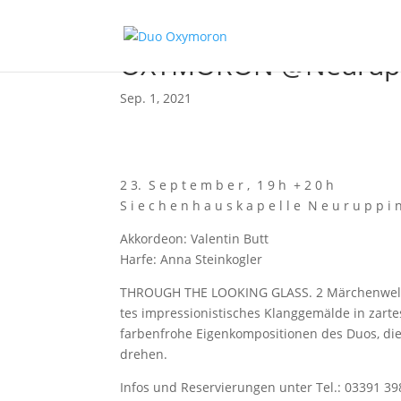
OXYMORON @Neurup
Sep. 1, 2021
2 3. S e p t e m b e r , 1 9 h + 2 0 h
S i e c h e n h a u s k a p e l l e N e u r u p p i 
Akkor­de­on: Valen­tin Butt
Har­fe: Anna Steinkogler
THROUGH THE LOOKING GLASS. 2 Mär­chen­wel­ten i
tes impres­sio­nis­ti­sches Klang­ge­mäl­de in za
far­ben­fro­he Eigen­kom­po­si­tio­nen des Duos, di
drehen.
Infos und Reser­vie­run­gen unter Tel.: 03391 3